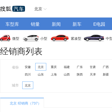
北京
车型库
销量
新闻
新车
E电园
微型
小型
紧凑型
中
经销商列表
省份
安徽
北京
重庆
福建
广东
甘肃
广西
四川
山东
上海
山西
陕西
天津
新疆
城市
北京
北京 经销商（737）
A