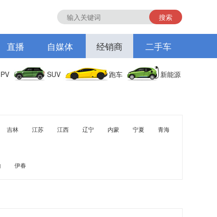
搜索
直播
自媒体
经销商
二手车
PV
SUV
跑车
新能源
吉林
江苏
江西
辽宁
内蒙
宁夏
青海
山
伊春