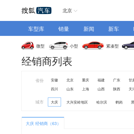
汽车首页
北京
车型库
销量
新闻
新车
微型
小型
紧凑型
经销商列表
省份
安徽
北京
重庆
福建
广东
甘
四川
山东
上海
山西
陕西
天
城市
大庆
大兴安岭地区
哈尔滨
鹤岗
大庆 经销商（63）