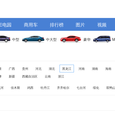
E电园
商用车
排行榜
图片
视频
中型
中大型
豪华
M
肃
广西
贵州
河北
湖北
黑龙江
河南
湖南
海南
津
新疆
西藏自治区
云南
浙江
黑河
佳木斯
鸡西
牡丹江
齐齐哈尔
七台河
绥化
双鸭