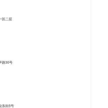
一区二层
路30号
业东街5号