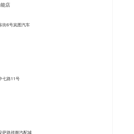
功能店
东街6号岚图汽车
七路11号
安萨路祥阁汽配城