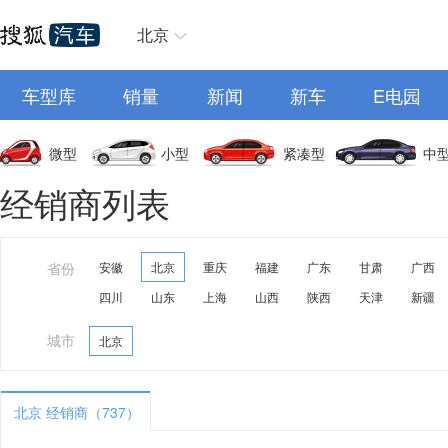
北京
车型库
销量
新闻
新车
E电园
微型
小型
紧凑型
中
经销商列表
省份
安徽
北京
重庆
福建
广东
甘肃
广西
四川
山东
上海
山西
陕西
天津
新疆
城市
北京
北京 经销商（737）