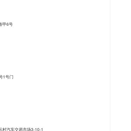
路甲6号
号1号门
汽车交易市场3-10-1