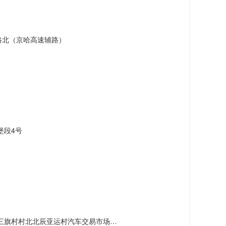
路北（京哈高速辅路）
堡段4号
村北北辰亚运村汽车交易市场内A五区5号