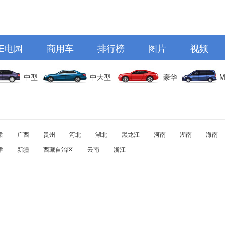
E电园
商用车
排行榜
图片
视频
中型
中大型
豪华
M
肃
广西
贵州
河北
湖北
黑龙江
河南
湖南
海南
津
新疆
西藏自治区
云南
浙江