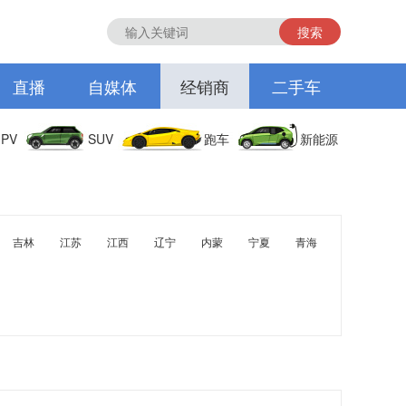
搜索
直播
自媒体
经销商
二手车
PV
SUV
跑车
新能源
吉林
江苏
江西
辽宁
内蒙
宁夏
青海