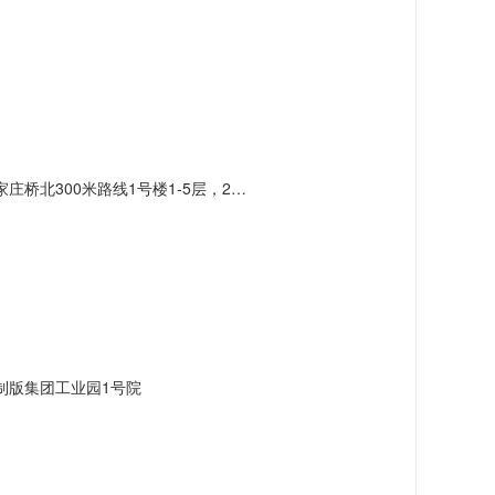
北300米路线1号楼1-5层，2号楼3层
制版集团工业园1号院