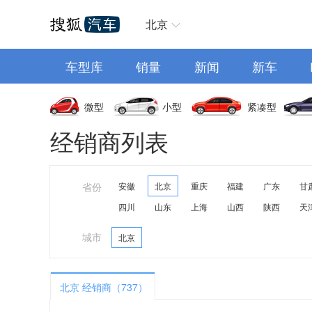
汽车首页
北京
车型库
销量
新闻
新车
微型
小型
紧凑型
经销商列表
省份
安徽
北京
重庆
福建
广东
甘
四川
山东
上海
山西
陕西
天
城市
北京
北京 经销商（737）