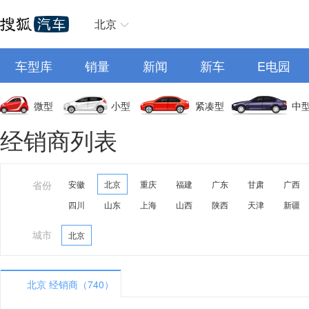
北京
车型库
销量
新闻
新车
E电园
微型
小型
紧凑型
中
经销商列表
省份
安徽
北京
重庆
福建
广东
甘肃
广西
四川
山东
上海
山西
陕西
天津
新疆
城市
北京
北京 经销商（740）
A