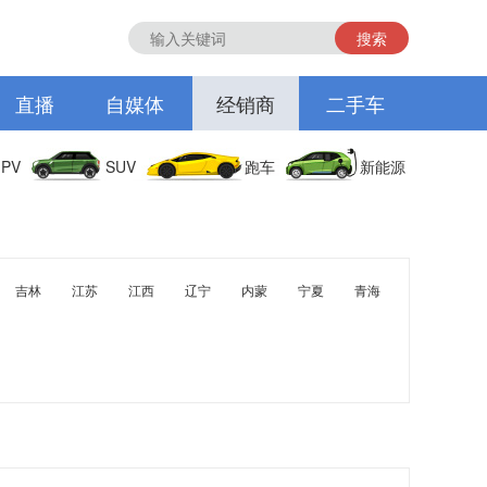
搜索
直播
自媒体
经销商
二手车
PV
SUV
跑车
新能源
吉林
江苏
江西
辽宁
内蒙
宁夏
青海