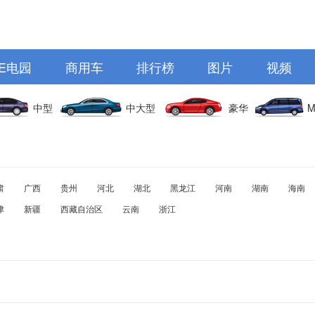
E电园
商用车
排行榜
图片
视频
中型
中大型
豪华
M
肃
广西
贵州
河北
湖北
黑龙江
河南
湖南
海南
津
新疆
西藏自治区
云南
浙江