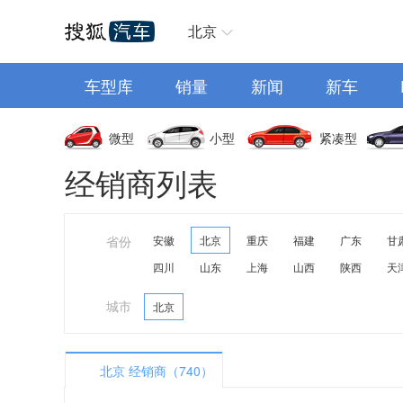
汽车首页
北京
车型库
销量
新闻
新车
微型
小型
紧凑型
经销商列表
省份
安徽
北京
重庆
福建
广东
甘
四川
山东
上海
山西
陕西
天
城市
北京
北京 经销商（740）
A