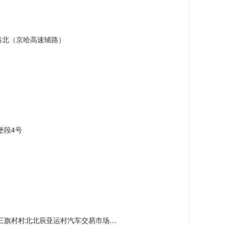
路北（京哈高速辅路）
堡段4号
村北北辰亚运村汽车交易市场内A五区5号