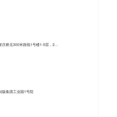
北300米路线1号楼1-5层，2号楼3层
制版集团工业园1号院