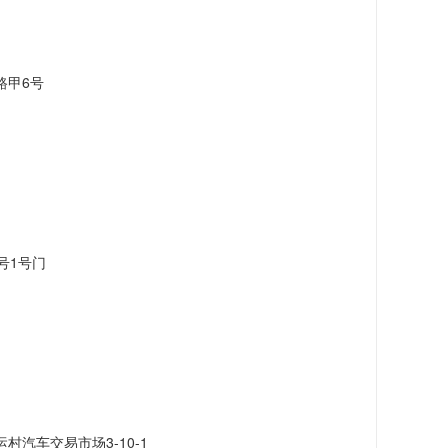
路甲6号
号1号门
汽车交易市场3-10-1