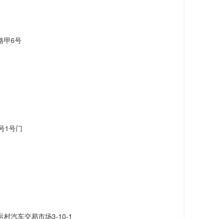
路甲6号
号1号门
汽车交易市场3-10-1