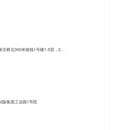
北300米路线1号楼1-5层，2号楼3层
制版集团工业园1号院