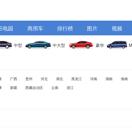
E电园
商用车
排行榜
图片
视频
中型
中大型
豪华
M
肃
广西
贵州
河北
湖北
黑龙江
河南
湖南
海南
津
新疆
西藏自治区
云南
浙江