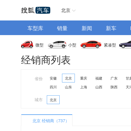
汽车首页
北京
车型库
销量
新闻
新车
微型
小型
紧凑型
经销商列表
省份
安徽
北京
重庆
福建
广东
甘
四川
山东
上海
山西
陕西
天
城市
北京
北京 经销商（737）
A