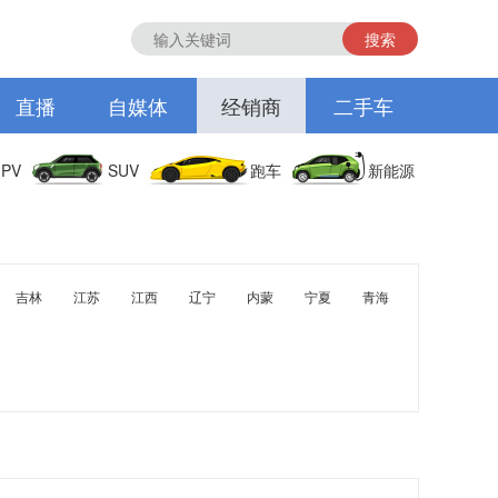
搜索
直播
自媒体
经销商
二手车
PV
SUV
跑车
新能源
吉林
江苏
江西
辽宁
内蒙
宁夏
青海