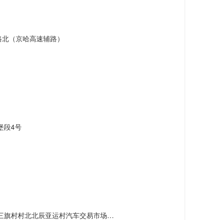
路北（京哈高速辅路）
堡段4号
村北北辰亚运村汽车交易市场内A五区5号