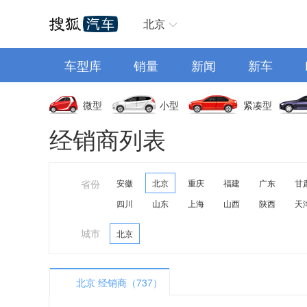
汽车首页
北京
车型库
销量
新闻
新车
微型
小型
紧凑型
经销商列表
省份
安徽
北京
重庆
福建
广东
甘
四川
山东
上海
山西
陕西
天
城市
北京
北京 经销商（737）
A