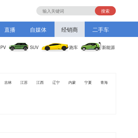
搜索
直播
自媒体
经销商
二手车
PV
SUV
跑车
新能源
吉林
江苏
江西
辽宁
内蒙
宁夏
青海