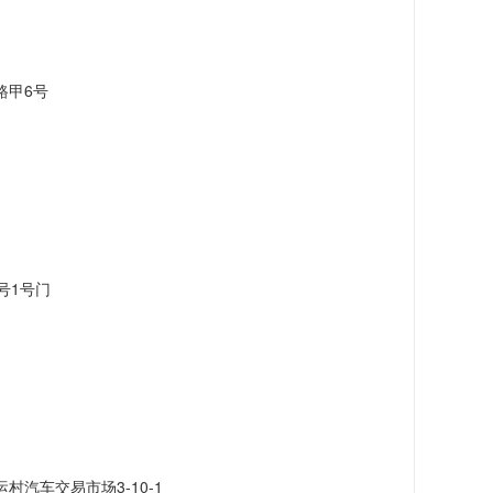
路甲6号
号1号门
汽车交易市场3-10-1