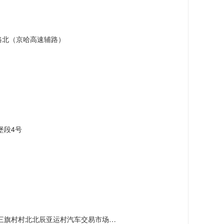
路北（京哈高速辅路）
堡段4号
村北北辰亚运村汽车交易市场内A五区5号