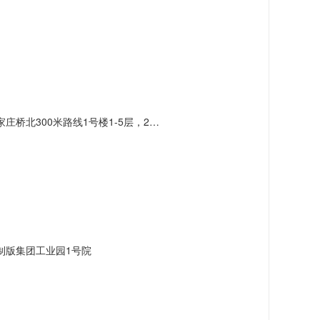
北300米路线1号楼1-5层，2号楼3层
制版集团工业园1号院