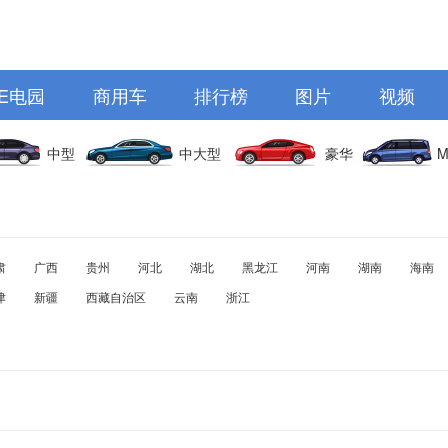
E电园
商用车
排行榜
图片
视频
中型
中大型
豪华
M
肃
广西
贵州
河北
湖北
黑龙江
河南
湖南
海南
津
新疆
西藏自治区
云南
浙江