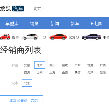
北京
车型库
销量
新闻
新车
E电园
微型
小型
紧凑型
中
经销商列表
省份
安徽
北京
重庆
福建
广东
甘肃
广西
四川
山东
上海
山西
陕西
天津
新疆
城市
北京
北京 经销商（737）
A