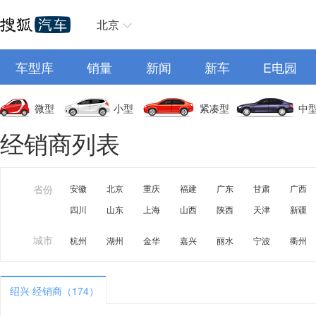
北京
车型库
销量
新闻
新车
E电园
微型
小型
紧凑型
中
经销商列表
省份
安徽
北京
重庆
福建
广东
甘肃
广西
四川
山东
上海
山西
陕西
天津
新疆
城市
杭州
湖州
金华
嘉兴
丽水
宁波
衢州
绍兴 经销商（174）