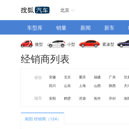
汽车首页
北京
车型库
销量
新闻
新车
微型
小型
紧凑型
经销商列表
省份
安徽
北京
重庆
福建
广东
甘
四川
山东
上海
山西
陕西
天
城市
安阳
鹤壁
济源
焦作
开封
洛
南阳 经销商（124）