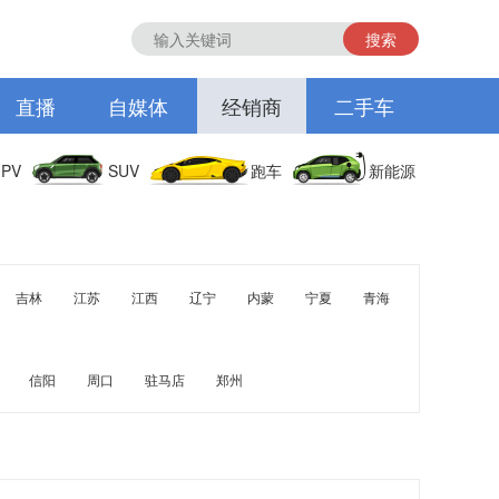
搜索
直播
自媒体
经销商
二手车
PV
SUV
跑车
新能源
吉林
江苏
江西
辽宁
内蒙
宁夏
青海
信阳
周口
驻马店
郑州