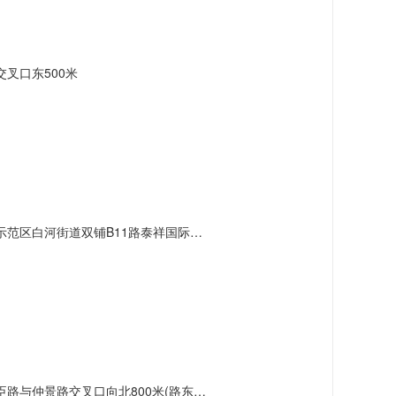
叉口东500米
双铺B11路泰祥国际汽车城服务产业园15幢1-2楼
仲景路交叉口向北800米(路东)18号