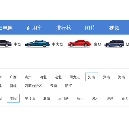
E电园
商用车
排行榜
图片
视频
中型
中大型
豪华
M
肃
广西
贵州
河北
湖北
黑龙江
河南
湖南
海南
津
新疆
西藏自治区
云南
浙江
阳
南阳
平顶山
濮阳
三门峡
商丘
漯河
许昌
新乡