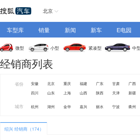
北京
车型库
销量
新闻
新车
E电园
微型
小型
紧凑型
中
经销商列表
省份
安徽
北京
重庆
福建
广东
甘肃
广西
四川
山东
上海
山西
陕西
天津
新疆
城市
杭州
湖州
金华
嘉兴
丽水
宁波
衢州
绍兴 经销商（174）