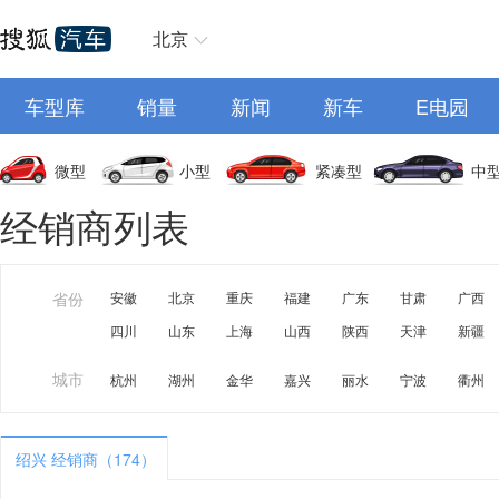
北京
车型库
销量
新闻
新车
E电园
微型
小型
紧凑型
中
经销商列表
省份
安徽
北京
重庆
福建
广东
甘肃
广西
四川
山东
上海
山西
陕西
天津
新疆
城市
杭州
湖州
金华
嘉兴
丽水
宁波
衢州
绍兴 经销商（174）